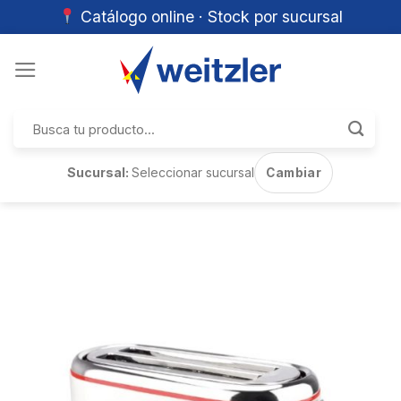
Catálogo online · Stock por sucursal
Skip
to
content
Buscar
por:
Sucursal:
Seleccionar sucursal
Cambiar