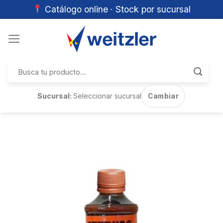
Catálogo online · Stock por sucursal
Skip
to
content
Buscar
por:
Sucursal:
Seleccionar sucursal
Cambiar