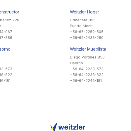
onstructor
Weitzler Hogar
Ibañez 728
Urmeneta 855
t
Puerto Montt
54-067
+56-65-2252-505
67-386
+56-65-2433-280
sorno
Weitzler Mueblista
Diego Portales 850
Osorno
33-573
+56-64-2233-573
38-822
+56-64-2238-822
6-181
+56-64-2246-181