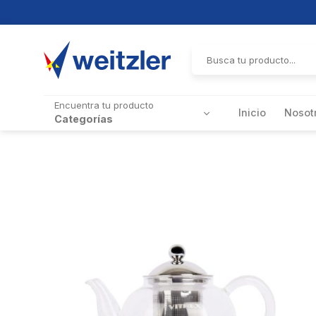
Skip
to
Buscar
por:
content
Encuentra tu producto
Inicio
Nosot
Categorías