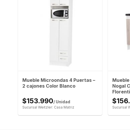
s y
Mueble Microondas 4 Puertas –
Mueble 
s.
2 cajones Color Blanco
Nogal C
Florent
$153.990
$156
/ Unidad
Sucursal Weitzler: Casa Matriz
Sucursal W