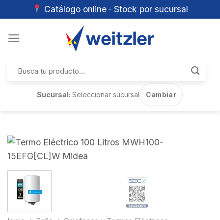
Catálogo online · Stock por sucursal
Skip
to
content
Buscar
por:
Sucursal:
Seleccionar sucursal
Cambiar