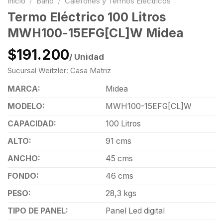
Inicio
/
Baño
/
Calefones y Termos Eléctricos
Termo Eléctrico 100 Litros
MWH100-15EFG[CL]W Midea
$191.200
/ Unidad
Sucursal Weitzler: Casa Matriz
MARCA:
Midea
MODELO:
MWH100-15EFG[CL]W
CAPACIDAD:
100 Litros
ALTO:
91 cms
ANCHO:
45 cms
FONDO:
46 cms
PESO:
28,3 kgs
TIPO DE PANEL:
Panel Led digital