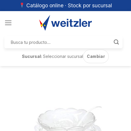
Catálogo online · Stock por sucursal
Skip
to
content
Buscar
por:
Sucursal:
Seleccionar sucursal
Cambiar