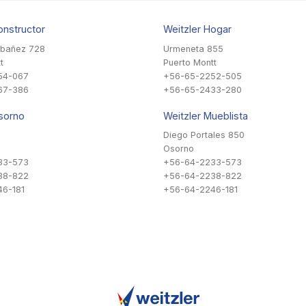
onstructor
Weitzler Hogar
Ibañez 728
Urmeneta 855
t
Puerto Montt
54-067
+56-65-2252-505
67-386
+56-65-2433-280
sorno
Weitzler Mueblista
Diego Portales 850
Osorno
33-573
+56-64-2233-573
38-822
+56-64-2238-822
6-181
+56-64-2246-181