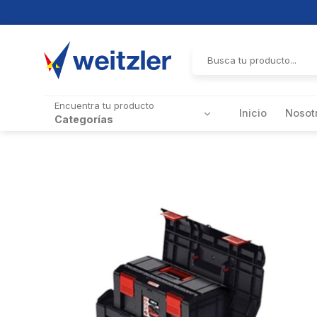
Skip
to
Buscar
por:
content
Encuentra tu producto
Inicio
Nosot
Categorías