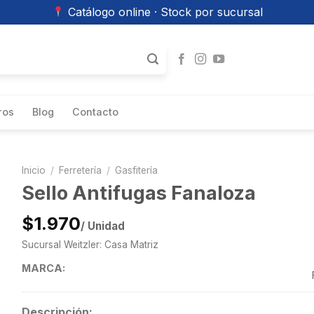
Catálogo online · Stock por sucursal
ros
Blog
Contacto
Inicio
/
Ferretería
/
Gasfitería
Sello Antifugas Fanaloza
$1.970
/ Unidad
Sucursal Weitzler: Casa Matriz
MARCA:
Descripción: