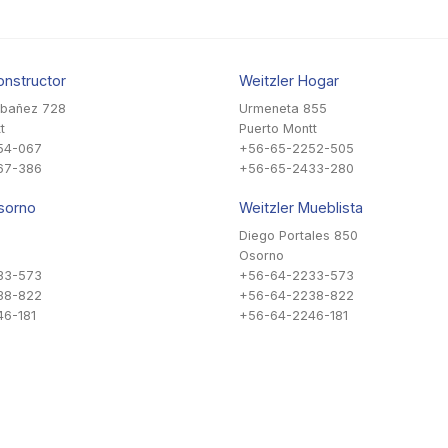
onstructor
Weitzler Hogar
Ibañez 728
Urmeneta 855
t
Puerto Montt
54-067
+56-65-2252-505
67-386
+56-65-2433-280
sorno
Weitzler Mueblista
Diego Portales 850
Osorno
33-573
+56-64-2233-573
38-822
+56-64-2238-822
6-181
+56-64-2246-181