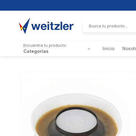
Skip
to
Buscar
por:
content
Encuentra tu producto
Inicio
Nosot
Categorías