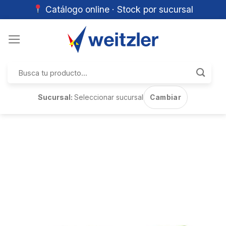
Catálogo online · Stock por sucursal
Skip
to
content
Buscar
por:
Sucursal:
Seleccionar sucursal
Cambiar