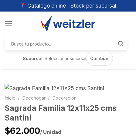
Catálogo online · Stock por sucursal
Skip
to
content
Buscar
por:
Sucursal:
Seleccionar sucursal
Cambiar
Inicio
/
Decohogar
/
Decoración
Sagrada Familia 12x11x25 cms
Santini
$62.000
/ Unidad