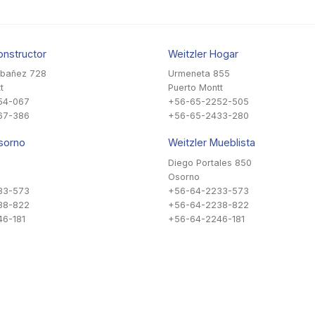
onstructor
Weitzler Hogar
Ibañez 728
Urmeneta 855
t
Puerto Montt
54-067
+56-65-2252-505
67-386
+56-65-2433-280
sorno
Weitzler Mueblista
Diego Portales 850
Osorno
33-573
+56-64-2233-573
38-822
+56-64-2238-822
6-181
+56-64-2246-181