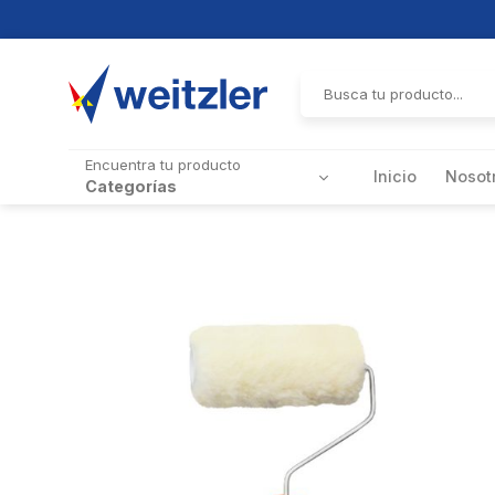
Skip
to
Buscar
por:
content
Encuentra tu producto
Inicio
Nosot
Categorías