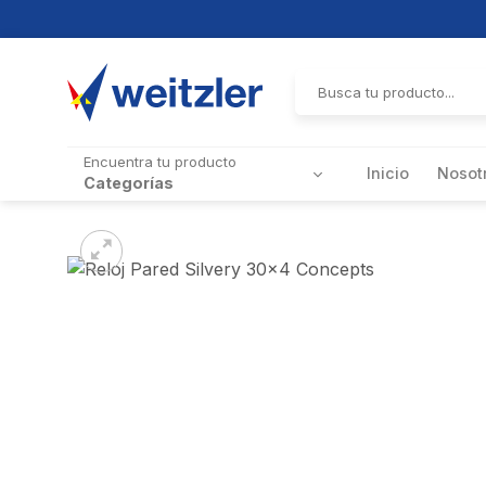
Skip
to
Buscar
por:
content
Encuentra tu producto
Inicio
Nosot
Categorías