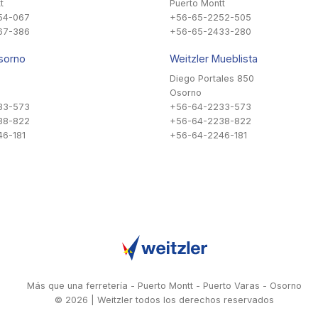
t
Puerto Montt
54-067
+56-65-2252-505
67-386
+56-65-2433-280
sorno
Weitzler Mueblista
Diego Portales 850
Osorno
33-573
+56-64-2233-573
38-822
+56-64-2238-822
6-181
+56-64-2246-181
Más que una ferretería - Puerto Montt - Puerto Varas - Osorno
© 2026 | Weitzler todos los derechos reservados