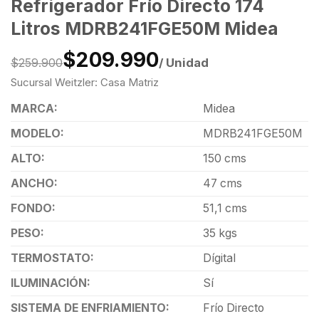
Refrigerador Frío Directo 174
Litros MDRB241FGE50M Midea
$209.990
/ Unidad
$259.900
Sucursal Weitzler: Casa Matriz
MARCA:
Midea
MODELO:
MDRB241FGE50M
ALTO:
150 cms
ANCHO:
47 cms
FONDO:
51,1 cms
PESO:
35 kgs
TERMOSTATO:
Dígital
ILUMINACIÓN:
Sí
SISTEMA DE ENFRIAMIENTO:
Frío Directo