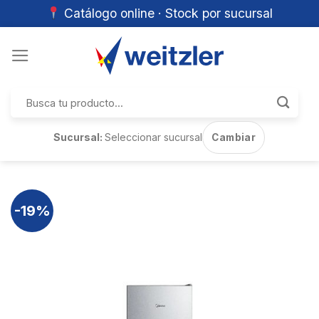
Catálogo online · Stock por sucursal
Skip
to
content
Buscar
por:
Sucursal:
Seleccionar sucursal
Cambiar
-19%