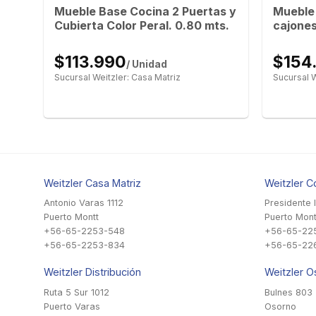
s y
Mueble Base Cocina 2 Puertas y
Mueble 
s
Cubierta Color Peral. 0.80 mts.
cajones
$113.990
$154
/ Unidad
Sucursal Weitzler: Casa Matriz
Sucursal W
Weitzler Casa Matriz
Weitzler C
Antonio Varas 1112
Presidente 
Puerto Montt
Puerto Mont
+56-65-2253-548
+56-65-22
+56-65-2253-834
+56-65-22
Weitzler Distribución
Weitzler O
Ruta 5 Sur 1012
Bulnes 803
Puerto Varas
Osorno