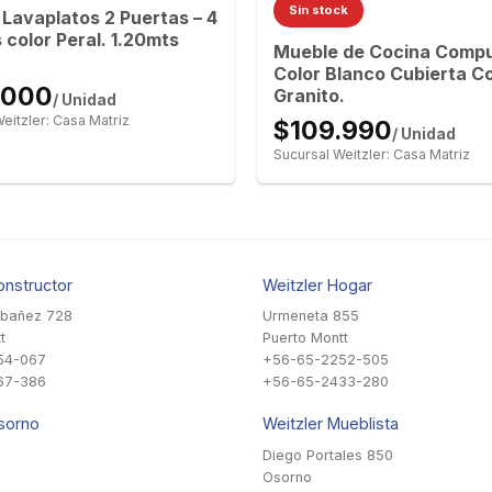
Sin stock
Lavaplatos 2 Puertas – 4
 color Peral. 1.20mts
Mueble de Cocina Comp
Color Blanco Cubierta Co
.000
Granito.
/ Unidad
eitzler: Casa Matriz
$109.990
/ Unidad
Sucursal Weitzler: Casa Matriz
onstructor
Weitzler Hogar
Ibañez 728
Urmeneta 855
t
Puerto Montt
54-067
+56-65-2252-505
67-386
+56-65-2433-280
sorno
Weitzler Mueblista
Diego Portales 850
Osorno