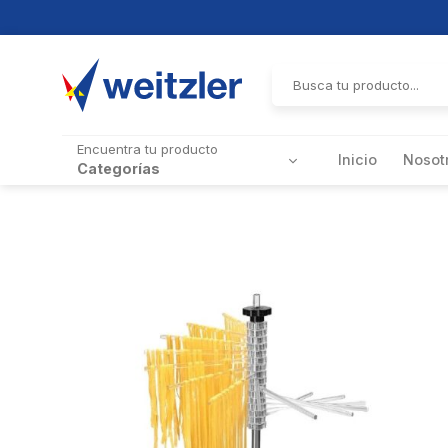
Skip
to
Buscar
por:
content
Encuentra tu producto
Inicio
Nosot
Categorías