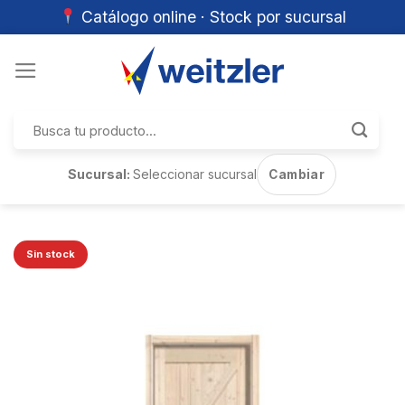
Catálogo online · Stock por sucursal
Skip
to
content
Buscar
por:
Sucursal:
Seleccionar sucursal
Cambiar
Sin stock