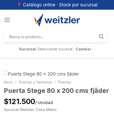
Catálogo online · Stock por sucursal
Skip
to
content
Buscar
por:
Sucursal:
Seleccionar sucursal
Cambiar
Inicio
/
Puertas y Ventanas
/
Puertas
Puerta Stege 80 x 200 cms fjäder
$121.500
/ Unidad
Sucursal Weitzler: Casa Matriz