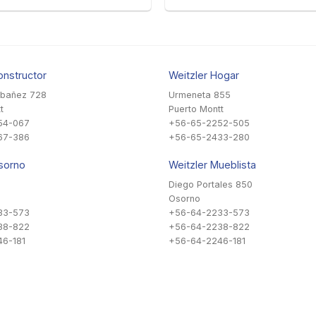
onstructor
Weitzler Hogar
Ibañez 728
Urmeneta 855
t
Puerto Montt
54-067
+56-65-2252-505
67-386
+56-65-2433-280
sorno
Weitzler Mueblista
Diego Portales 850
Osorno
33-573
+56-64-2233-573
38-822
+56-64-2238-822
6-181
+56-64-2246-181