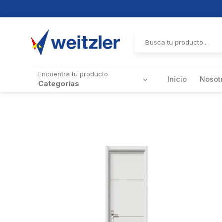
Skip
to
Buscar
por:
content
Encuentra tu producto
Inicio
Nosot
Categorías