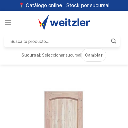
Catálogo online · Stock por sucursal
Skip
to
content
Buscar
por:
Sucursal:
Seleccionar sucursal
Cambiar