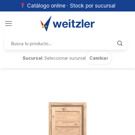
Catálogo online · Stock por sucursal
Skip
to
content
Buscar
por:
Sucursal:
Seleccionar sucursal
Cambiar