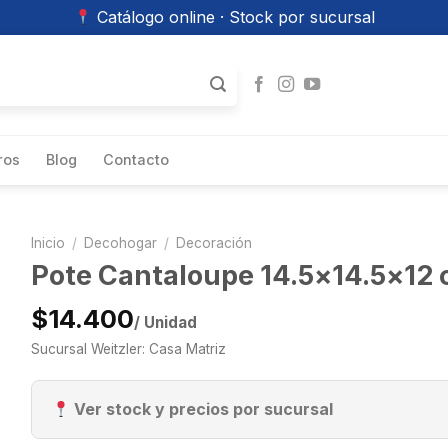
Catálogo online · Stock por sucursal
ros
Blog
Contacto
Inicio
/
Decohogar
/
Decoración
Pote Cantaloupe 14.5×14.5×12
$14.400
/ Unidad
Sucursal Weitzler: Casa Matriz
Ver stock y precios por sucursal