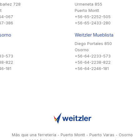
Ibañez 728
Urmeneta 855
t
Puerto Montt
54-067
+56-65-2252-505
67-386
+56-65-2433-280
sorno
Weitzler Mueblista
Diego Portales 850
Osorno
33-573
+56-64-2233-573
38-822
+56-64-2238-822
6-181
+56-64-2246-181
Más que una ferretería - Puerto Montt - Puerto Varas - Osorno