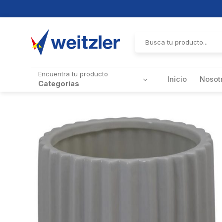
Skip
to
Buscar
por:
content
Encuentra tu producto
Inicio
Nosot
Categorías