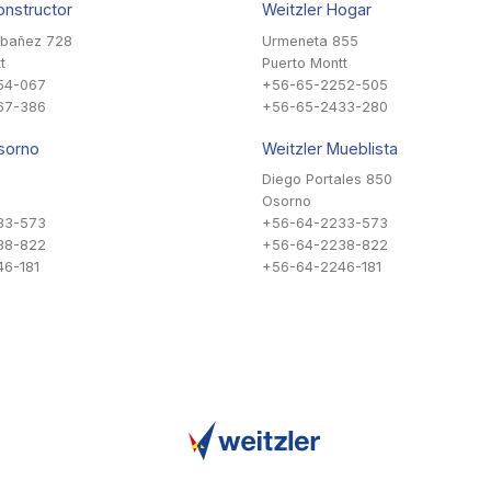
onstructor
Weitzler Hogar
Ibañez 728
Urmeneta 855
t
Puerto Montt
54-067
+56-65-2252-505
67-386
+56-65-2433-280
sorno
Weitzler Mueblista
Diego Portales 850
Osorno
33-573
+56-64-2233-573
38-822
+56-64-2238-822
6-181
+56-64-2246-181