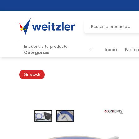
Skip
to
Buscar
por:
content
Encuentra tu producto
Inicio
Nosot
Categorías
Sin stock