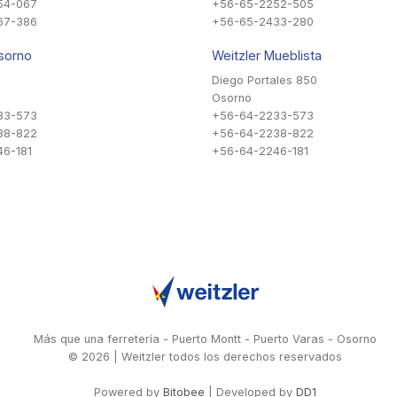
54-067
+56-65-2252-505
67-386
+56-65-2433-280
sorno
Weitzler Mueblista
Diego Portales 850
Osorno
33-573
+56-64-2233-573
38-822
+56-64-2238-822
6-181
+56-64-2246-181
Más que una ferretería - Puerto Montt - Puerto Varas - Osorno
© 2026 | Weitzler todos los derechos reservados
Powered by
Bitobee
| Developed by
DD1