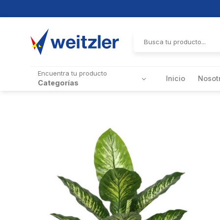
Skip
to
Buscar
por:
content
Encuentra tu producto
Inicio
Nosot
Categorías