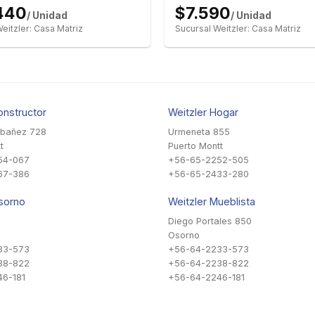
440
$7.590
/ Unidad
/ Unidad
eitzler: Casa Matriz
Sucursal Weitzler: Casa Matriz
onstructor
Weitzler Hogar
Ibañez 728
Urmeneta 855
t
Puerto Montt
54-067
+56-65-2252-505
67-386
+56-65-2433-280
sorno
Weitzler Mueblista
Diego Portales 850
Osorno
33-573
+56-64-2233-573
38-822
+56-64-2238-822
6-181
+56-64-2246-181