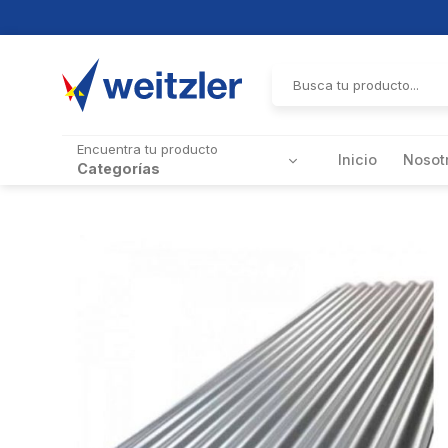
Skip
to
Buscar
por:
content
Encuentra tu producto
Inicio
Nosot
Categorías