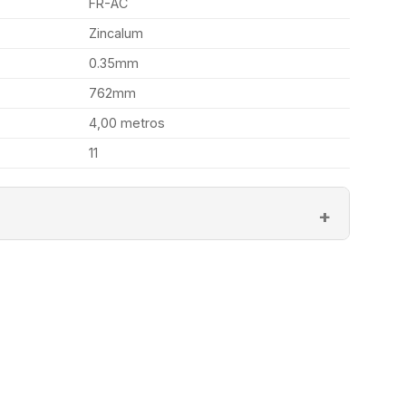
FR-AC
Zincalum
0.35mm
762mm
4,00 metros
11