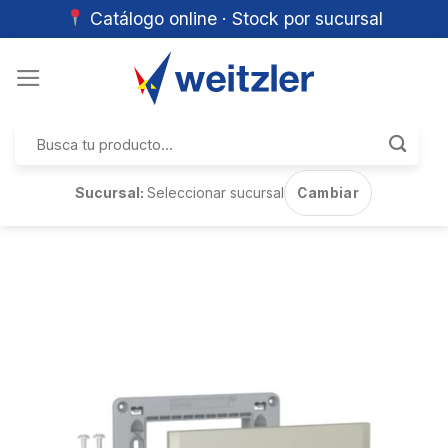
Catálogo online · Stock por sucursal
Skip
to
content
Buscar
por:
Sucursal:
Seleccionar sucursal
Cambiar