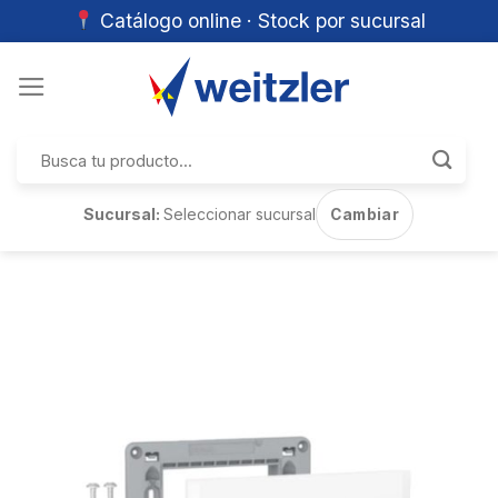
Catálogo online · Stock por sucursal
Skip
to
content
Buscar
por:
Sucursal:
Seleccionar sucursal
Cambiar