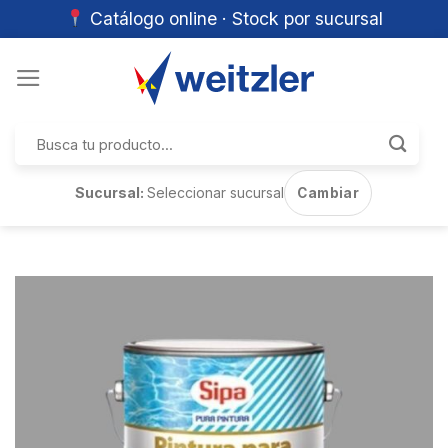
Catálogo online · Stock por sucursal
Skip
to
content
Buscar
por:
Sucursal:
Seleccionar sucursal
Cambiar