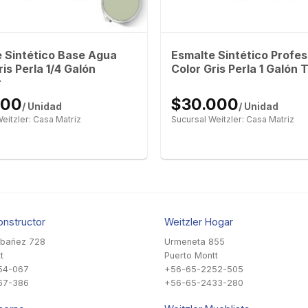
 Sintético Base Agua
Esmalte Sintético Profes
ris Perla 1/4 Galón
Color Gris Perla 1 Galón T
r
600
$30.000
/ Unidad
/ Unidad
eitzler: Casa Matriz
Sucursal Weitzler: Casa Matriz
onstructor
Weitzler Hogar
Ibañez 728
Urmeneta 855
t
Puerto Montt
54-067
+56-65-2252-505
67-386
+56-65-2433-280