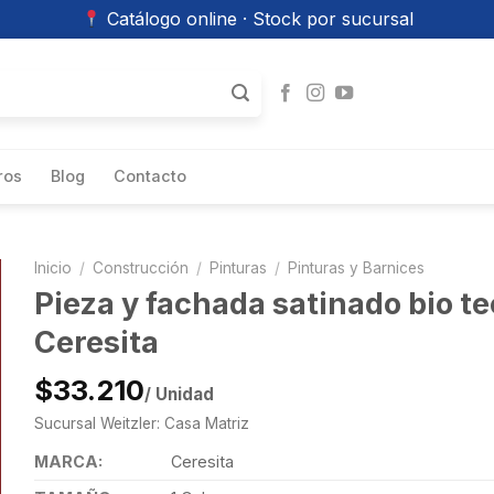
Catálogo online · Stock por sucursal
ros
Blog
Contacto
Inicio
/
Construcción
/
Pinturas
/
Pinturas y Barnices
Pieza y fachada satinado bio te
Ceresita
$33.210
/ Unidad
Sucursal Weitzler: Casa Matriz
MARCA:
Ceresita