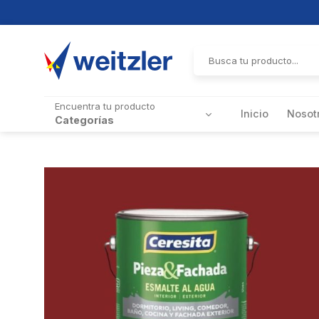
Skip
to
Buscar
por:
content
Encuentra tu producto
Inicio
Nosot
Categorías