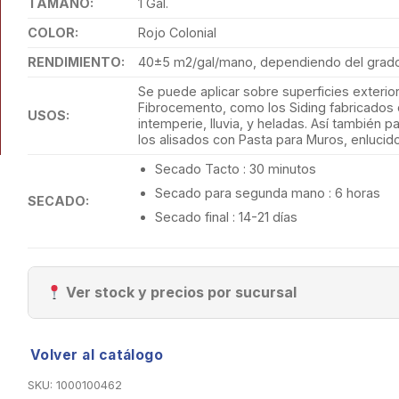
TAMAÑO:
1 Gal.
COLOR:
Rojo Colonial
RENDIMIENTO:
40±5 m2/gal/mano, dependiendo del grado 
Se puede aplicar sobre superficies exterior
Fibrocemento, como los Siding fabricados c
USOS:
intemperie, lluvia, y heladas. Así también 
los alisados con Pasta para Muros, enlucid
Secado Tacto : 30 minutos
Secado para segunda mano : 6 horas
SECADO:
Secado final : 14-21 días
Ver stock y precios por sucursal
Volver al catálogo
SKU:
1000100462