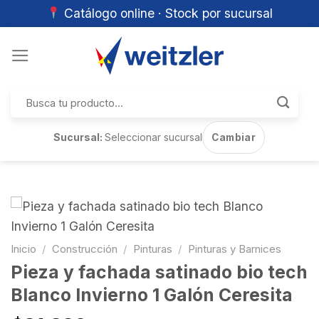
Catálogo online · Stock por sucursal
Skip
to
content
Buscar
por:
Sucursal:
Seleccionar sucursal
Cambiar
Inicio
/
Construcción
/
Pinturas
/
Pinturas y Barnices
Pieza y fachada satinado bio tech
Blanco Invierno 1 Galón Ceresita