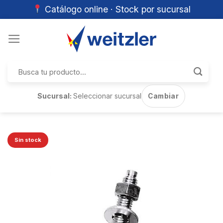
Catálogo online · Stock por sucursal
Skip
to
content
Buscar
por:
Sucursal:
Seleccionar sucursal
Cambiar
Sin stock