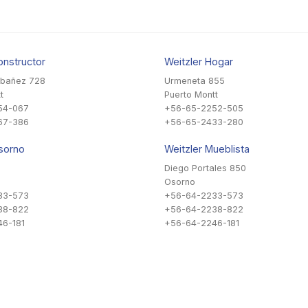
onstructor
Weitzler Hogar
Ibañez 728
Urmeneta 855
t
Puerto Montt
54-067
+56-65-2252-505
67-386
+56-65-2433-280
sorno
Weitzler Mueblista
Diego Portales 850
Osorno
33-573
+56-64-2233-573
38-822
+56-64-2238-822
6-181
+56-64-2246-181