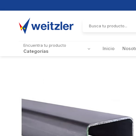
Skip
to
Buscar
por:
content
Encuentra tu producto
Inicio
Nosot
Categorías