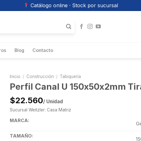
Catálogo online · Stock por sucursal
ros
Blog
Contacto
Inicio
/
Construcción
/
Tabiquería
Perfil Canal U 150x50x2mm Tir
$22.560
/ Unidad
Sucursal Weitzler: Casa Matriz
MARCA:
Ge
TAMAÑO:
1