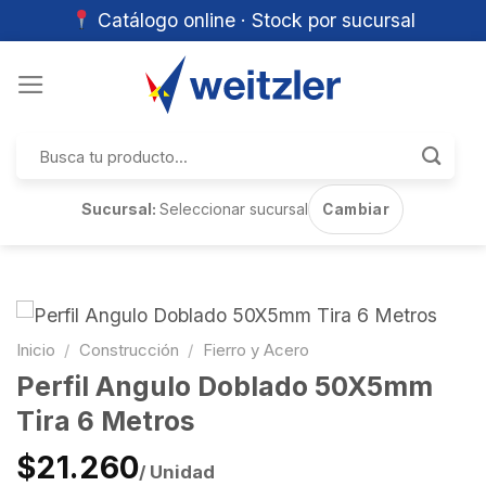
Catálogo online · Stock por sucursal
Skip
to
content
Buscar
por:
Sucursal:
Seleccionar sucursal
Cambiar
Inicio
/
Construcción
/
Fierro y Acero
Perfil Angulo Doblado 50X5mm
Tira 6 Metros
$21.260
/ Unidad