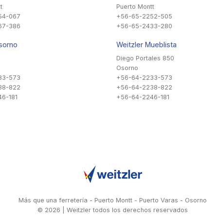
t
Puerto Montt
54-067
+56-65-2252-505
67-386
+56-65-2433-280
sorno
Weitzler Mueblista
Diego Portales 850
Osorno
33-573
+56-64-2233-573
38-822
+56-64-2238-822
6-181
+56-64-2246-181
Más que una ferretería - Puerto Montt - Puerto Varas - Osorno
© 2026 | Weitzler todos los derechos reservados