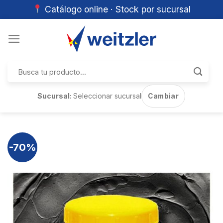
Catálogo online · Stock por sucursal
Skip
to
content
Buscar
por:
Sucursal:
Seleccionar sucursal
Cambiar
-70%