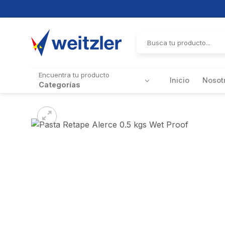
Skip
to
Buscar
por:
content
Encuentra tu producto
Inicio
Nosot
Categorías