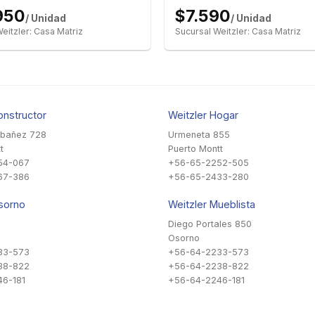
950
$7.590
/ Unidad
/ Unidad
eitzler: Casa Matriz
Sucursal Weitzler: Casa Matriz
onstructor
Weitzler Hogar
Ibañez 728
Urmeneta 855
t
Puerto Montt
54-067
+56-65-2252-505
67-386
+56-65-2433-280
sorno
Weitzler Mueblista
Diego Portales 850
Osorno
33-573
+56-64-2233-573
38-822
+56-64-2238-822
6-181
+56-64-2246-181