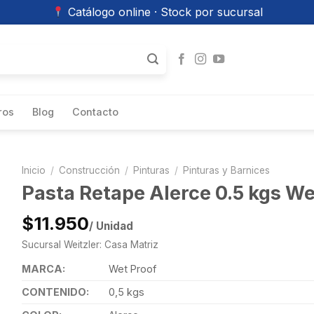
Catálogo online · Stock por sucursal
ros
Blog
Contacto
Inicio
/
Construcción
/
Pinturas
/
Pinturas y Barnices
Pasta Retape Alerce 0.5 kgs We
$11.950
/ Unidad
Sucursal Weitzler: Casa Matriz
MARCA:
Wet Proof
CONTENIDO:
0,5 kgs