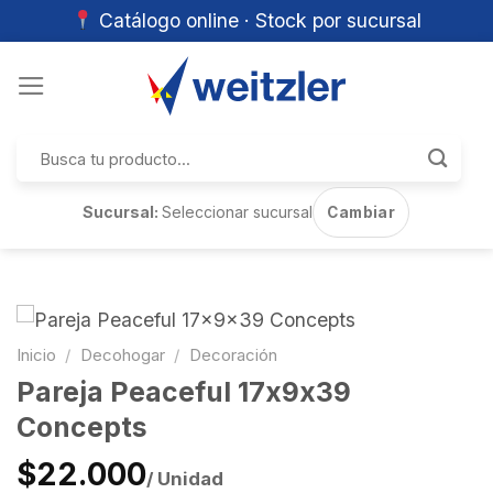
Catálogo online · Stock por sucursal
Skip
to
content
Buscar
por:
Sucursal:
Seleccionar sucursal
Cambiar
Inicio
/
Decohogar
/
Decoración
Pareja Peaceful 17x9x39
Concepts
$22.000
/ Unidad