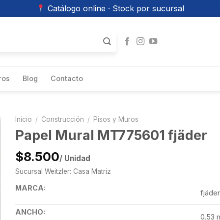
Catálogo online · Stock por sucursal
ros
Blog
Contacto
Inicio
/
Construcción
/
Pisos y Muros
Papel Mural MT775601 fjäder
$8.500
/ Unidad
Sucursal Weitzler: Casa Matriz
MARCA:
fjäder
ANCHO:
0.53 