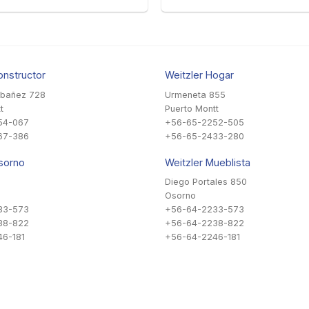
onstructor
Weitzler Hogar
Ibañez 728
Urmeneta 855
t
Puerto Montt
54-067
+56-65-2252-505
67-386
+56-65-2433-280
sorno
Weitzler Mueblista
Diego Portales 850
Osorno
33-573
+56-64-2233-573
38-822
+56-64-2238-822
6-181
+56-64-2246-181