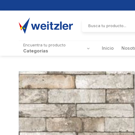
Skip
to
Buscar
por:
content
Encuentra tu producto
Inicio
Nosot
Categorías