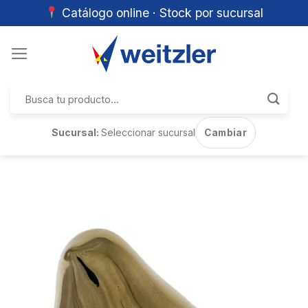
Catálogo online · Stock por sucursal
Skip
to
content
Buscar
por:
Sucursal:
Seleccionar sucursal
Cambiar