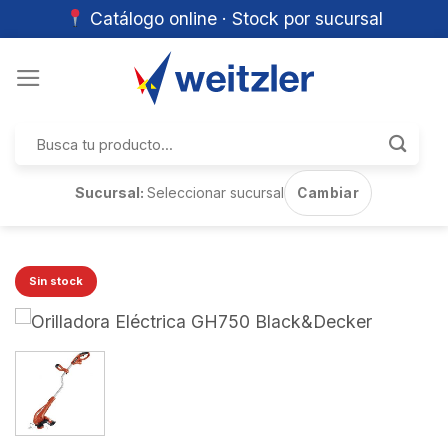
Catálogo online · Stock por sucursal
Skip
to
content
Buscar
por:
Sucursal:
Seleccionar sucursal
Cambiar
Sin stock