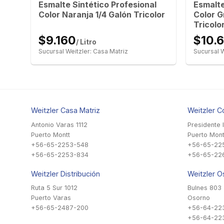
Esmalte Sintético Profesional
Esmalte
or
Color Naranja 1/4 Galón Tricolor
Color G
Tricolo
$9.160
$10.
/ Litro
Sucursal Weitzler: Casa Matriz
Sucursal W
Weitzler Casa Matriz
Weitzler C
Antonio Varas 1112
Presidente 
Puerto Montt
Puerto Mont
+56-65-2253-548
+56-65-22
+56-65-2253-834
+56-65-22
Weitzler Distribución
Weitzler O
Ruta 5 Sur 1012
Bulnes 803
Puerto Varas
Osorno
+56-65-2487-200
+56-64-22
+56-64-22