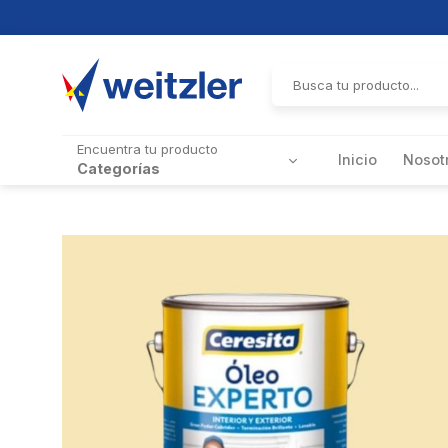
Skip
to
Buscar
por:
content
Encuentra tu producto
Inicio
Nosot
Categorías