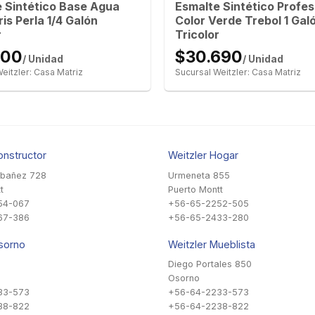
 Sintético Base Agua
Esmalte Sintético Profes
ris Perla 1/4 Galón
Color Verde Trebol 1 Gal
r
Tricolor
600
$30.690
/ Unidad
/ Unidad
eitzler: Casa Matriz
Sucursal Weitzler: Casa Matriz
onstructor
Weitzler Hogar
Ibañez 728
Urmeneta 855
t
Puerto Montt
54-067
+56-65-2252-505
67-386
+56-65-2433-280
sorno
Weitzler Mueblista
Diego Portales 850
Osorno
33-573
+56-64-2233-573
38-822
+56-64-2238-822