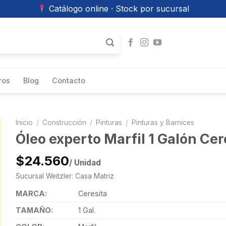
Catálogo online · Stock por sucursal
ros
Blog
Contacto
Inicio
/
Construcción
/
Pinturas
/
Pinturas y Barnices
Óleo experto Marfil 1 Galón Cer
$24.560
/ Unidad
Sucursal Weitzler: Casa Matriz
MARCA:
Ceresita
TAMAÑO:
1 Gal.