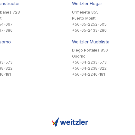
onstructor
Weitzler Hogar
Ibañez 728
Urmeneta 855
t
Puerto Montt
54-067
+56-65-2252-505
67-386
+56-65-2433-280
sorno
Weitzler Mueblista
Diego Portales 850
Osorno
33-573
+56-64-2233-573
38-822
+56-64-2238-822
6-181
+56-64-2246-181