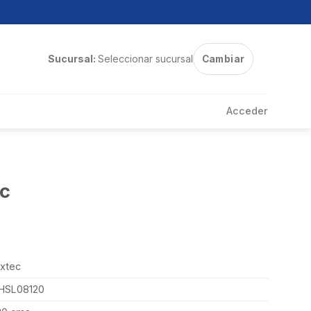
Sucursal:
Seleccionar sucursal
Cambiar
Acceder
ec
ixtec
HSL08120