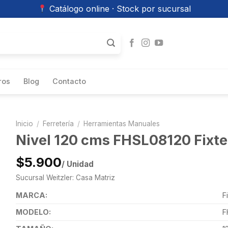
Catálogo online · Stock por sucursal
ros
Blog
Contacto
Inicio
/
Ferretería
/
Herramientas Manuales
Nivel 120 cms FHSL08120 Fixt
$5.900
/ Unidad
Sucursal Weitzler: Casa Matriz
MARCA:
F
MODELO:
F