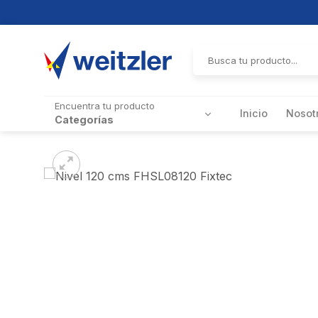
Skip
to
Buscar
por:
content
Encuentra tu producto
Inicio
Nosot
Categorías