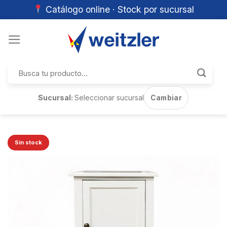
Catálogo online · Stock por sucursal
Skip
to
content
Buscar
por:
Sucursal:
Seleccionar sucursal
Cambiar
Sin stock