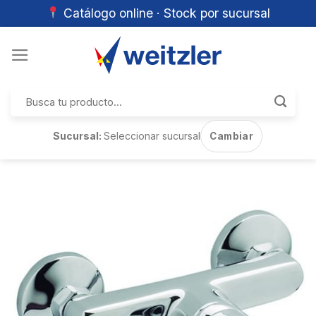
Catálogo online · Stock por sucursal
Skip
to
content
Buscar
por:
Sucursal:
Seleccionar sucursal
Cambiar