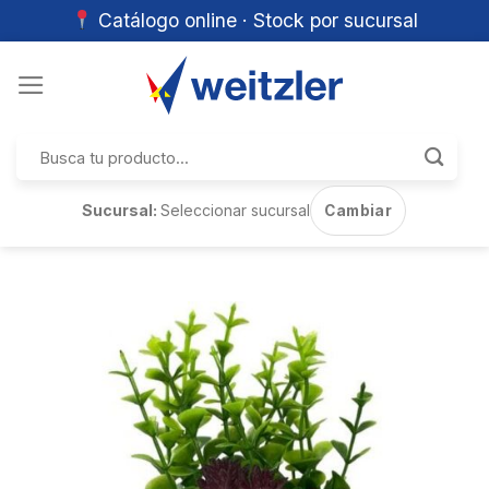
Catálogo online · Stock por sucursal
Skip
to
content
Buscar
por:
Sucursal:
Seleccionar sucursal
Cambiar