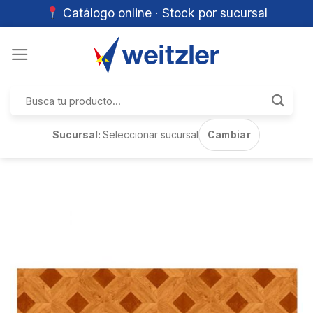
Catálogo online · Stock por sucursal
Skip
to
content
Buscar
por:
Sucursal:
Seleccionar sucursal
Cambiar