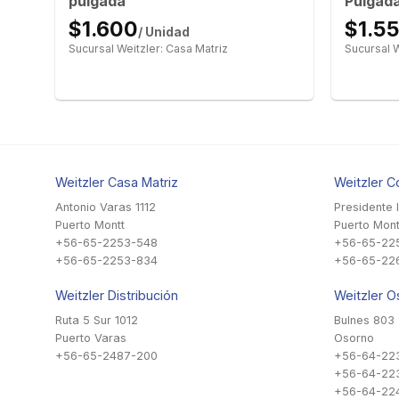
pulgada
Pulgada
$1.600
$1.5
/ Unidad
Sucursal Weitzler: Casa Matriz
Sucursal W
Weitzler Casa Matriz
Weitzler C
Antonio Varas 1112
Presidente 
Puerto Montt
Puerto Mont
+56-65-2253-548
+56-65-22
+56-65-2253-834
+56-65-22
Weitzler Distribución
Weitzler O
Ruta 5 Sur 1012
Bulnes 803
Puerto Varas
Osorno
+56-65-2487-200
+56-64-22
+56-64-22
+56-64-224