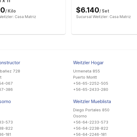
 x 11
50
$6.140
/ Kilo
/ Set
eitzler: Casa Matriz
Sucursal Weitzler: Casa Matriz
onstructor
Weitzler Hogar
Ibañez 728
Urmeneta 855
t
Puerto Montt
54-067
+56-65-2252-505
67-386
+56-65-2433-280
sorno
Weitzler Mueblista
Diego Portales 850
Osorno
33-573
+56-64-2233-573
38-822
+56-64-2238-822
6-181
+56-64-2246-181