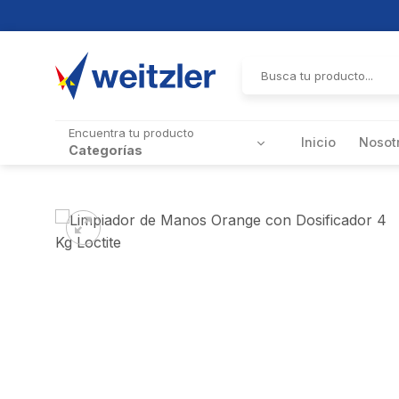
Skip
to
Buscar
por:
content
Encuentra tu producto
Inicio
Nosot
Categorías