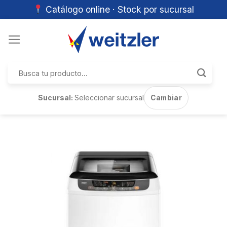
Catálogo online · Stock por sucursal
Skip
to
content
Buscar
por:
Sucursal:
Seleccionar sucursal
Cambiar