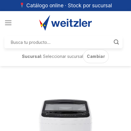
Catálogo online · Stock por sucursal
Skip
to
content
Buscar
por:
Sucursal:
Seleccionar sucursal
Cambiar