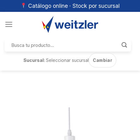
Catálogo online · Stock por sucursal
Skip
to
content
Buscar
por:
Sucursal:
Seleccionar sucursal
Cambiar