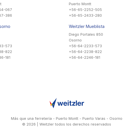
t
Puerto Montt
54-067
+56-65-2252-505
67-386
+56-65-2433-280
sorno
Weitzler Mueblista
Diego Portales 850
Osorno
33-573
+56-64-2233-573
38-822
+56-64-2238-822
6-181
+56-64-2246-181
Más que una ferretería - Puerto Montt - Puerto Varas - Osorno
© 2026 | Weitzler todos los derechos reservados