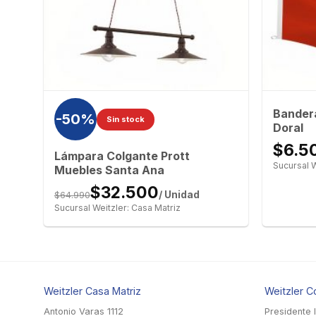
do
Bandera
-50%
Sin stock
Doral
$6.5
Lámpara Colgante Prott
Sucursal W
Muebles Santa Ana
$32.500
$64.990
/ Unidad
Sucursal Weitzler: Casa Matriz
Weitzler Casa Matriz
Weitzler C
Antonio Varas 1112
Presidente 