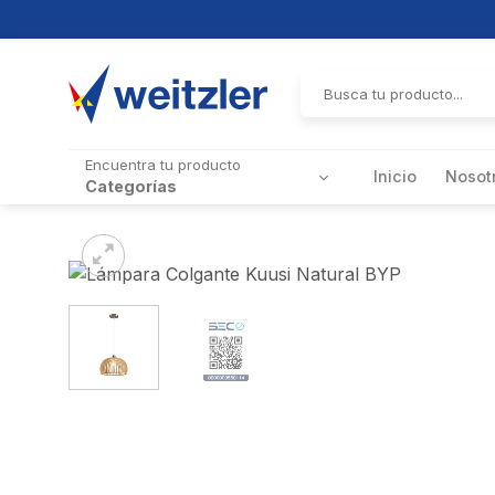
Skip
to
Buscar
por:
content
Encuentra tu producto
Inicio
Nosot
Categorías