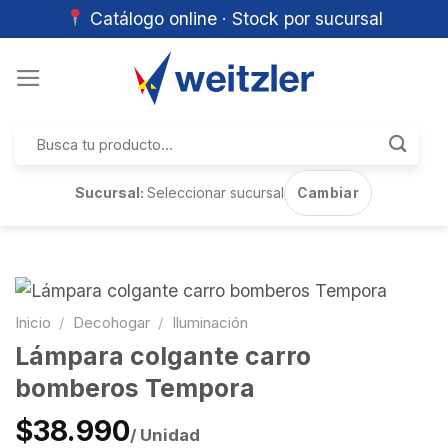
Catálogo online · Stock por sucursal
Skip
to
content
Buscar
por:
Sucursal:
Seleccionar sucursal
Cambiar
Inicio
/
Decohogar
/
Iluminación
Lámpara colgante carro
bomberos Tempora
$38.990
/ Unidad