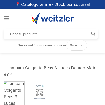
Catálogo online · Stock por sucursal
Skip
to
content
Buscar
por:
Sucursal:
Seleccionar sucursal
Cambiar